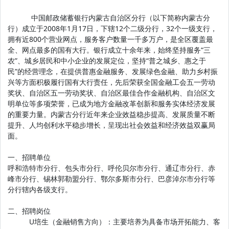
中国邮政储蓄银行内蒙古自治区分行（以下简称内蒙古分
行）成立于2008年1月17日，下辖12个二级分行，32个一级支行，
拥有近800个营业网点，服务客户数量一千多万户，是全区覆盖最
全、网点最多的国有大行。银行成立十余年来，始终坚持服务“三
农”、城乡居民和中小企业的发展定位，坚持“普之城乡、惠之于
民”的经营理念，在提供普惠金融服务、发展绿色金融、助力乡村振
兴等方面积极履行国有大行责任，先后荣获全国金融工会五一劳动
奖状、自治区五一劳动奖状、自治区最佳合作金融机构、自治区文
明单位等多项荣誉，已成为地方金融改革创新和服务实体经济发展
的重要力量。内蒙古分行近年来企业效益稳步提高、发展质量不断
提升、人均创利水平稳步增长，呈现出社会效益和经济效益双赢局
面。
一、招聘单位
呼和浩特市分行、包头市分行、呼伦贝尔市分行、通辽市分行、赤
峰市分行、锡林郭勒盟分行、鄂尔多斯市分行、巴彦淖尔市分行等
分行辖内各级支行。
二、招聘岗位
U培生（金融销售方向）：主要培养为具备市场开拓能力、客