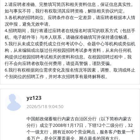
2.请应聘者准确、完整填写简历和相关资料信息，保证信息真实性。
如与事实不符，我行有权取消其应聘资格，解除相关协议约定。
3.各机构的招聘岗位、应聘条件存在一定差异，请应聘者根据本人情
况申报，避免无效申请。
4.招聘期间，我行将通过应聘者在线报名时填写的联系方式（包括手
机、电子邮件等）与本人联系，请确保准确填写并保持通信畅通。
5.我行从未成立或委托成立任何考试中心、命题中心等机构或类似机
构，从未编辑或出版过任何校园招聘考试参考资料，从未向任何机
构提供过校园招聘考试相关的资料和信息。在校园招聘过程中，我
行不会向应聘者收取任何费用，请提高警惕，谨防受骗。
6.我行有权根据岗位需求变化及报名情况等因素，调整、取消或终止
个别岗位的招聘工作，并对本次招聘享有最终解释权。
yz123
2026/5/18 9:04:50
中国邮政储蓄银行内蒙古自治区分行（以下简称内蒙古
分行）成立于2008年1月17日，下辖12个二级分行，32
个一级支行，拥有近800个营业网点，服务客户数量一千
多万户，是全区覆盖最全、网点最多的国有大行。