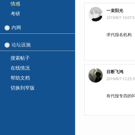
情感
一束阳光
考研
2019/8/7 10:07:
内网
求代报名机构
论坛设施
搜索帖子
在线情况
目断飞鸿
帮助文档
2019/8/7 12:25:
切换到窄版
有代报专四的