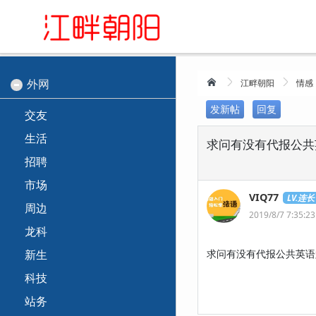
外网
江畔朝阳
情感
发新帖
回复
交友
生活
求问有没有代报公共
招聘
市场
VIQ77
LV.连长
周边
2019/8/7 7:35:23
龙科
新生
求问有没有代报公共英语
科技
站务